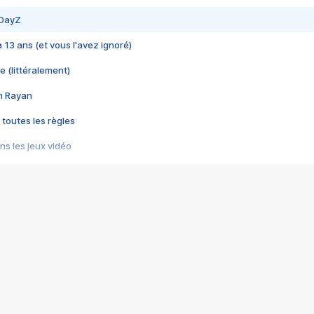
 DayZ
 a 13 ans (et vous l'avez ignoré)
e (littéralement)
im Rayan
 toutes les règles
s les jeux vidéo
us choquant de Rockstar ? - Le scandale BULLY
e plus moche de Steam
du RÊVE tourne au CAUCHEMAR
pendant 8 heures
it… à tort
umiliés par un jeu vidéo