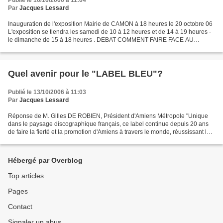
Publié le 16/10/2006 à 11:04
Par
Jacques Lessard
Inauguration de l'exposition Mairie de CAMON à 18 heures le 20 octobre 06
L'exposition se tiendra les samedi de 10 à 12 heures et de 14 à 19 heures -
le dimanche de 15 à 18 heures . DEBAT COMMENT FAIRE FACE AU
RISQUE CLIMATIQUE ? le mercredi 25 octobre...
Quel avenir pour le "LABEL BLEU"?
Publié le 13/10/2006 à 11:03
Par
Jacques Lessard
Réponse de M. Gilles DE ROBIEN, Président d'Amiens Métropole "Unique
dans le paysage discographique français, ce label continue depuis 20 ans
de faire la fierté et la promotion d'Amiens à travers le monde, réussissant le
pari de conjuguer succès commerciaux...
Hébergé par Overblog
Top articles
Pages
Contact
Signaler un abus