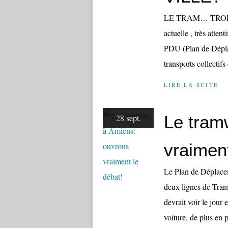
LE TRAM… TROP 
actuelle , très atten
PDU (Plan de Déplac
transports collectif
LIRE LA SUITE
Le tram
28 sept.
vraiment
Le Plan de Déplacem
deux lignes de Tran
devrait voir le jour
voiture, de plus en p