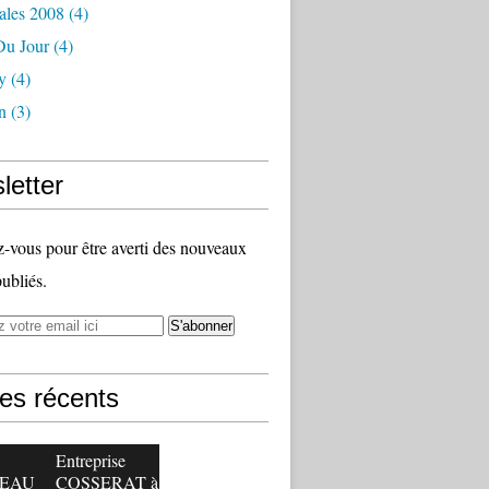
ales 2008
(4)
Du Jour
(4)
y
(4)
n
(3)
letter
vous pour être averti des nouveaux
publiés.
les récents
Entreprise
EAU
COSSERAT à