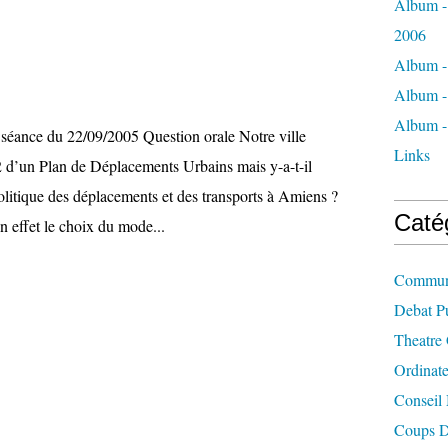
Album - 
2006
Album -
Album - 
Album -
 séance du 22/09/2005 Question orale Notre ville
Links
 d’un Plan de Déplacements Urbains mais y-a-t-il
olitique des déplacements et des transports à Amiens ?
Caté
 effet le choix du mode...
Commun
Debat P
Theatre
Ordinat
Conseil
Coups D