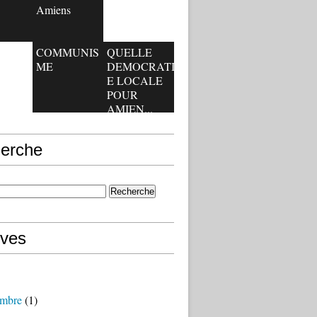
Amiens
COMMUNIS
QUELLE
ME
DEMOCRATI
E LOCALE
POUR
AMIEN...
erche
ives
mbre
(1)