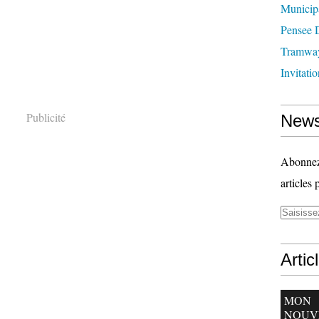
Municip
Pensee 
Tramwa
Invitatio
Publicité
News
Abonnez-
articles 
Artic
MON
NOUV