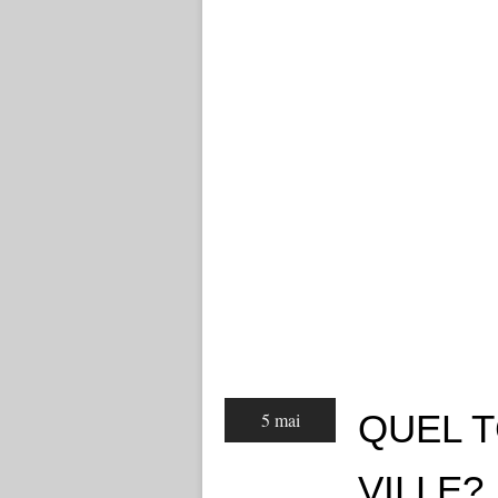
QUEL 
5 mai
VILLE?