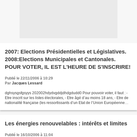
2007: Elections Présidentielles et Législatives.
2008:Elections Municipales et Cantonales.
POUR VOTER, IL EST L'HEURE DE S'INSCRIRE!
Publié le 22/11/2006 à 10:29
Par
Jacques Lessard
dghsysgsfgsyys 202002hdydvgddjdhdgdudd0 Pour pouvoir voter, il faut : -
Etre inscrit sur les listes électorales, - Etre âgé d’au moins 18 ans, - Etre de
nationalité française (les ressortissants d’un Etat de l’Union Européenne
peuvent demander leur inscription...
Les énergies renouvelables : intérêts et limites
Publié le 16/10/2006 à 11:04