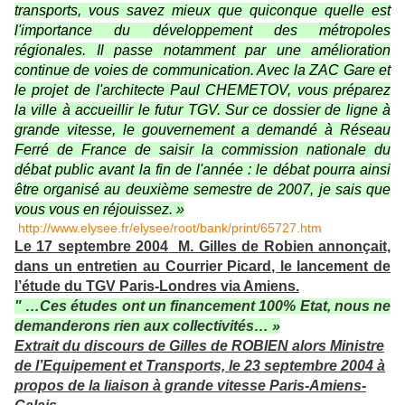
transports, vous savez mieux que quiconque quelle est
l'importance du développement des métropoles
régionales. Il passe notamment par une amélioration
continue de voies de communication. Avec
la ZAC Gare et
le projet de l'architecte Paul CHEMETOV, vous préparez
la ville à accueillir le futur TGV. Sur ce dossier de ligne à
grande vitesse, le gouvernement a demandé à Réseau
Ferré de France de saisir la commission nationale du
débat public avant la fin de l'année : le débat pourra ainsi
être organisé au deuxième semestre de 2007, je sais que
vous vous en réjouissez. »
http://www.elysee.fr/elysee/root/bank/print/65727.htm
Le 17 septembre 2004
M. Gilles de Robien annonçait,
dans un entretien au Courrier Picard, le lancement de
l’étude du TGV Paris-Londres via Amiens.
" …Ces études ont un financement 100% Etat, nous ne
demanderons rien aux collectivités… »
Extrait du discours de Gilles de ROBIEN alors Ministre
de l’Equipement et Transports, le 23 septembre 2004 à
propos de la liaison à grande vitesse Paris-Amiens-