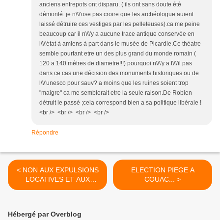
anciens entrepots ont disparu. ( ils ont sans doute été
démonté. je n\\\'ose pas croire que les archéologue auient
laissé détruire ces vestiges par les pelleteuses).ca me peine
beaucoup car il n\\\'y a aucune trace antique conservée en
l\\\'état à amiens à part dans le musée de Picardie.Ce thèatre
semble pourtant etre un des plus grand du monde romain (
120 a 140 métres de diametre!!!) pourquoi n\\\'y a t\\\'il pas
dans ce cas une décision des monuments historiques ou de
l\\\'unesco pour sauv? a moins que les ruines soient trop
"maigre" ca me semblerait etre la seule raison.De Robien
détruit le passé ;cela correspond bien a sa politique libérale !
<br /> <br /> <br /> <br />
Répondre
< NON AUX EXPULSIONS
ELECTION PIEGE A
LOCATIVES ET AUX
COUAC... >
COUPURES
DELECTRICITE ET DE
GAZ
Hébergé par Overblog