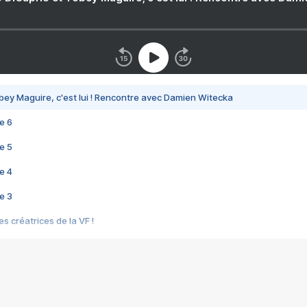
bey Maguire, c'est lui ! Rencontre avec Damien Witecka
e 6
e 5
e 4
e 3
s créatrices de la VF !
e 2
e 1
e Mektoub My Love arrive enfin ! Rencontre avec Shaïn Boumedine et Sal