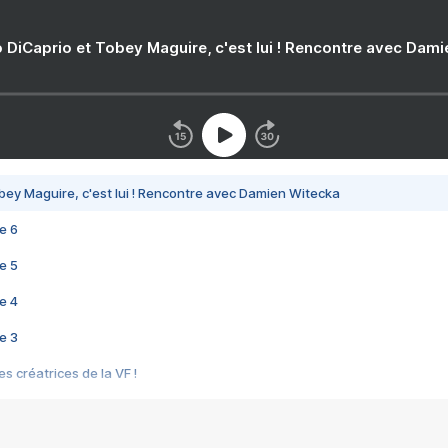
 DiCaprio et Tobey Maguire, c'est lui ! Rencontre avec Dam
bey Maguire, c'est lui ! Rencontre avec Damien Witecka
e 6
e 5
e 4
e 3
s créatrices de la VF !
e 2
e 1